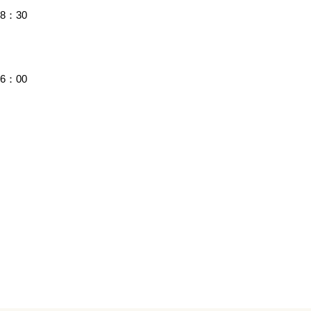
8：30
6：00