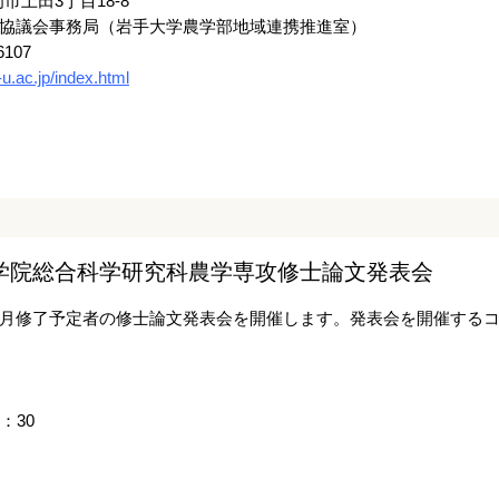
市上田3丁目18-8
協議会事務局（岩手大学農学部地域連携推進室）
6107
-u.ac.jp/index.html
学院総合科学研究科農学専攻修士論文発表会
月修了予定者の修士論文発表会を開催します。発表会を開催する
：30