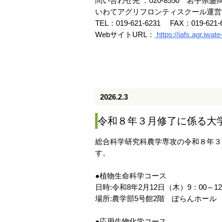
問い合わせ先 ：020-8550 岩手県盛岡
いわてアグリフロンティスクール運営
TEL：019-621-6231 FAX：019-621-
WebサイトURL：
https://iafs.agr.iwate
2026.2.3
令和８年３月修了に係る大
総合科学研究科農学専攻の令和８年３
す。
●植物生命科学コース
日時:令和8年2月12日（木）9：00～12
場所:農学部5号館2階 ぽらんホール
●応用生物化学コース