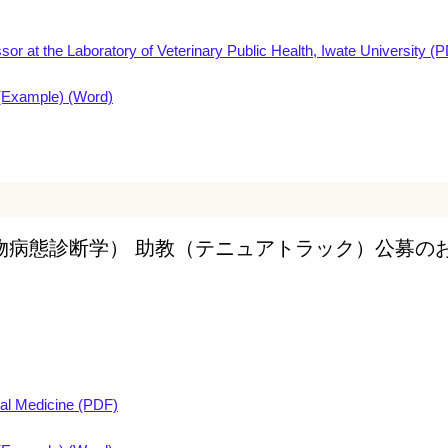
or at the Laboratory of Veterinary Public Health, Iwate University (
(Example) (Word)
物病態診断学） 助教（テニュアトラック）公募の
al Medicine (PDF)