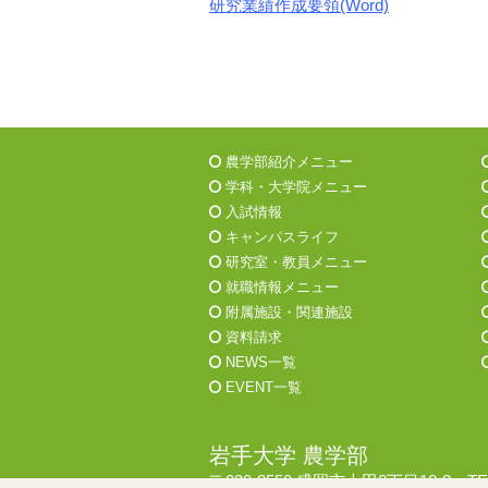
研究業績作成要領(Word)
農学部紹介メニュー
学科・大学院メニュー
入試情報
キャンパスライフ
研究室・教員メニュー
就職情報メニュー
附属施設・関連施設
資料請求
NEWS一覧
EVENT一覧
岩手大学 農学部
〒020-8550 盛岡市上田3丁目18-8 T