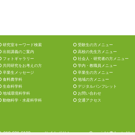
研究室キーワード検索
受験生の方メニュー
出前講義のご案内
高校の先生方メニュー
フォトギャラリー
社会人・研究者の方メニュー
共同研究をお考えの方
学内・教職員メニュー
卒業生メッセージ
卒業生の方メニュー
食料農学科
地域の方メニュー
生命科学科
デジタルパンフレット
地域環境科学科
お問い合わせ
動物科学・水産科学科
交通アクセス
EL 019-621-6103
サイトポリシー
Copyright
Iwate Univ