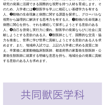
研究の発展に活躍できる国際的な視野を持つ人材を育成します。そ
のため、入学者には❶獣医学を学ぶに相応しい基礎学力を有する
人、❷動物の生命現象と病態に関する課題を探求し、グローバルな
視野から論理的に解決する思考力を有する人、❸動物の生命現象と
病態に関心を持ち、それを継続して探求しようとする意欲のある
人、❹自己を啓発し実行力に優れ、獣医学の発展ならびに社会に貢
献しようとする意欲のある人、❺獣医師として、国際的な交流・協
力を推進し、世界に学び世界に貢献しようとする意欲のある人を求
めます。また、地域枠入試では、上記の入学者に求める資質に加
え、卒業後に産業動物臨床獣医師、都道府県の家畜衛生獣医師・公
衆衛生獣医師に就業する明確な意思を持ち、地域社会の発展に貢献
する意欲のある人を求めます。