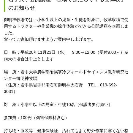
のお知らせ
御明神牧場では、小学生以上の児童・生徒を対象に、牧草収穫で使
用するトラクターや作業機の操作体験ができる公開講座を企画しま
した。
奮ってご参加頂けますようご案内申し上げます。
日 時：平成28年11月23日（水） 9:00～12:00（受付9:00～）※
雨天の場合は中止とします
場 所：岩手大学農学部附属寒冷フィールドサイエンス教育研究セ
ンター御明神牧場
（住所：岩手県岩手郡雫石町御明神大石野 TEL：019-692-
3031）
対 象：小学生以上の児童・生徒10名（保護者要付添い）
参加費：100円（傷害保険料含む）
持ち物・服装等：健康保険証、汚れてもよく野外作業に寒くない格