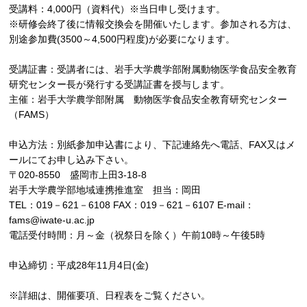
受講料：4,000円（資料代）※当日申し受けます。
※研修会終了後に情報交換会を開催いたします。参加される方は、
別途参加費(3500～4,500円程度)が必要になります。
受講証書：受講者には、岩手大学農学部附属動物医学食品安全教育
研究センター長が発行する受講証書を授与します。
主催：岩手大学農学部附属 動物医学食品安全教育研究センター
（FAMS）
申込方法：別紙参加申込書により、下記連絡先へ電話、FAX又はメ
ールにてお申し込み下さい。
〒020-8550 盛岡市上田3-18-8
岩手大学農学部地域連携推進室 担当：岡田
TEL：019－621－6108 FAX：019－621－6107 E-mail：
fams@iwate-u.ac.jp
電話受付時間：月～金（祝祭日を除く）午前10時～午後5時
申込締切：平成28年11月4日(金)
※詳細は、開催要項、日程表をご覧ください。