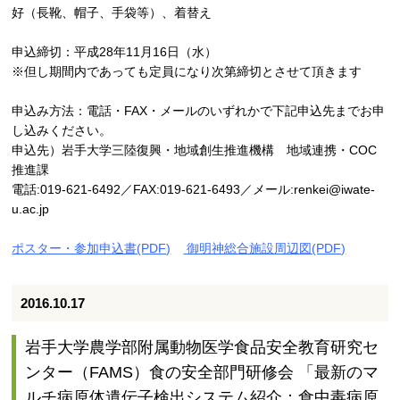
好（長靴、帽子、手袋等）、着替え
申込締切：平成28年11月16日（水）
※但し期間内であっても定員になり次第締切とさせて頂きます
申込み方法：電話・FAX・メールのいずれかで下記申込先までお申
し込みください。
申込先）岩手大学三陸復興・地域創生推進機構 地域連携・COC
推進課
電話:019-621-6492／FAX:019-621-6493／メール:renkei@iwate-
u.ac.jp
ポスター・参加申込書(PDF)
御明神総合施設周辺図(PDF)
2016.10.17
岩手大学農学部附属動物医学食品安全教育研究セ
ンター（FAMS）食の安全部門研修会 「最新のマ
ルチ病原体遺伝子検出システム紹介：食中毒病原