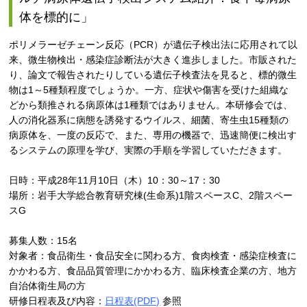
体を標的に」
ポリメラーゼチェーン反応（PCR）が遺伝子検出法に応用されて以
来、微生物検出・感染症診断法が大きく進歩しました。市販された
り、論文で報告されたりしている遺伝子検査法を見ると、標的微生
物は1～5種類程度でしょうか。一方、症状や傷害を受けた組織な
どから類推される病原体は1種類ではありません。本研修会では、
人の消化器系に病態を誘発するウイルス、細菌、寄生虫15種類の
病原体を、一度の反応で、また、専用の機器で、迅速簡便に検出す
るシステムの原理を学び、実際の手順を学習していただきます。
日時：平成28年11月10日（木）10：30～17：30
場所：岩手大学総合教育研究棟(生命系)1階スペースC、2階スペー
スG
募集人数：15名
対象者：食品衛生・食品安全に関わる方、食肉検査・感染症検査に
かかわる方、食品品質管理にかかわる方、臨床検査企業の方、地方
自治体衛生局の方
研修日程表及び内容：
日程表(PDF)
参照