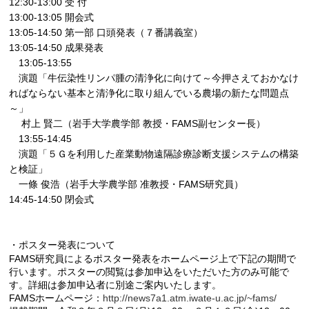
12:30-13:00 受 付
13:00-13:05 開会式
13:05-14:50 第一部 口頭発表（７番講義室）
13:05-14:50 成果発表
13:05-13:55
演題「牛伝染性リンパ腫の清浄化に向けて～今押さえておかなけ
ればならない基本と清浄化に取り組んでいる農場の新たな問題点
～」
村上 賢二（岩手大学農学部 教授・FAMS副センター長）
13:55-14:45
演題「５Ｇを利用した産業動物遠隔診療診断支援システムの構築
と検証」
一條 俊浩（岩手大学農学部 准教授・FAMS研究員）
14:45-14:50 閉会式
・ポスター発表について
FAMS研究員によるポスター発表をホームページ上で下記の期間で
行います。ポスターの閲覧は参加申込をいただいた方のみ可能で
す。詳細は参加申込者に別途ご案内いたします。
FAMSホームページ：
http://news7a1.atm.iwate-u.ac.jp/~fams/