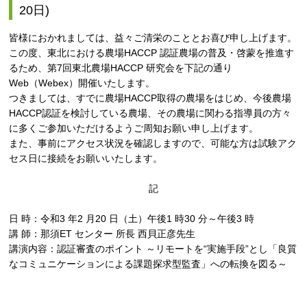
20日)
皆様におかれましては、益々ご清栄のこととお喜び申し上げます。
この度、東北における農場HACCP 認証農場の普及・啓蒙を推進す
るため、第7回東北農場HACCP 研究会を下記の通り
Web（Webex）開催いたします。
つきましては、すでに農場HACCP取得の農場をはじめ、今後農場
HACCP認証を検討している農場、その農場に関わる指導員の方々
に多くご参加いただけるようご周知お願い申し上げます。
また、事前にアクセス状況を確認しますので、可能な方は試験アク
セス日に接続をお願いいたします。
記
日 時：令和3 年2 月20 日（土）午後1 時30 分～午後3 時
講 師：那須ET センター 所長 西貝正彦先生
講演内容：認証審査のポイント ～リモートを“実施手段”とし「良質
なコミュニケーションによる課題探求型監査」への転換を図る～