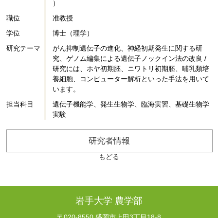
）
職位
准教授
学位
博士（理学）
研究テーマ
がん抑制遺伝子の進化、神経初期発生に関する研
究、ゲノム編集による遺伝子ノックイン法の改良 /
研究には、ホヤ初期胚、ニワトリ初期胚、哺乳類培
養細胞、コンピューター解析といった手法を用いて
います。
担当科目
遺伝子機能学、発生生物学、臨海実習、基礎生物学
実験
研究者情報
もどる
岩手大学 農学部
〒020-8550 盛岡市上田3丁目18-8