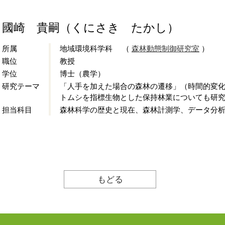
國崎 貴嗣（くにさき たかし）
所属
地域環境科学科 （
森林動態制御研究室
）
職位
教授
学位
博士（農学）
研究テーマ
「人手を加えた場合の森林の遷移」（時間的変
トムシを指標生物とした保持林業についても研
担当科目
森林科学の歴史と現在、森林計測学、データ分
もどる